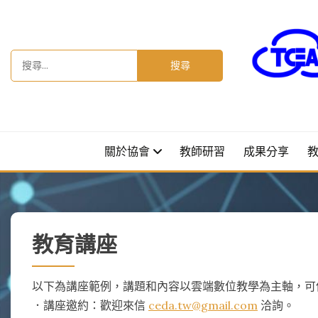
Skip
to
content
搜
尋
關
鍵
字:
關於協會
教師研習
成果分享
教育講座
以下為講座範例，講題和內容以雲端數位教學為主軸，可
．講座邀約：歡迎來信
ceda.tw@gmail.com
洽詢。