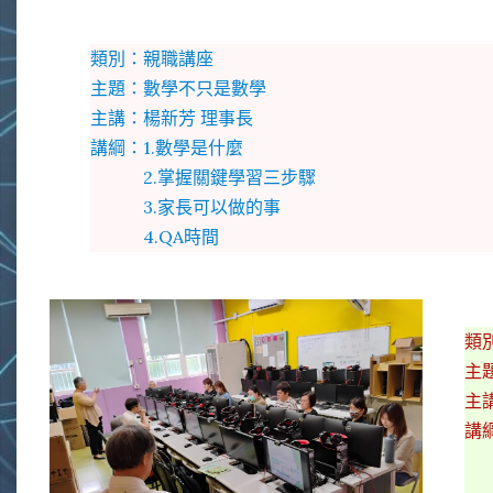
類別：親職講座
主題：數學不只是數學
主講：楊新芳 理事長
講綱：1.數學是什麼
2.掌握關鍵學習三步驟
3.家長可以做的事
4.QA時間
類
主
主
講
2
3